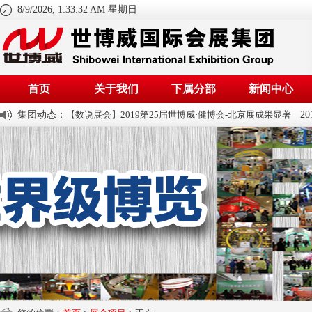
8/9/2026, 1:33:32 AM 星期日
首页
关于我们
下属分部
新闻中心
集团动态：
【数说展会】2019第25届世博威·健博会-北京展成果显著
20
公司组织进行消防安全知识培训
20
【开幕盛况】第20届世博威上海展大咖云集，阵容强大！
20
世博威健博会13周年 十大展团、千家企业等你来
20