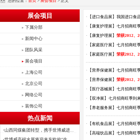
您的位置：
首页
>
展会项目
> 正文
展会项目
·【
进口食品展
】
我国进口食品
·【
康复护理展
】
七月招商旺
下属分部
·【
康复护理展
】
荣获2012
新闻中心
·【
家庭医疗展
】
七月招商旺
团队风采
·【
家庭医疗展
】
荣获2012
展会项目
·【
营养保健展
】
七月招商旺
上海公司
·【
营养保健展
】
荣获2012
北京公司
·【
医疗器械展
】
七月招商旺
网络公司
·【
双净展
】
七月招商旺季到
装饰公司
·【
养老服务展
】
七月招商旺
热点新闻
·【
有机食品展
】
七月招商旺
·
山西同煤集团转型，携手世博威进...
·【
高端饮品展
】
七月招商旺
·
世博威高端水展将迎来东欧的“生...