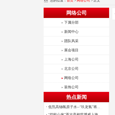
您的位置：
首页
>
网络公司
> 正文
网络公司
下属分部
新闻中心
团队风采
展会项目
上海公司
北京公司
网络公司
装饰公司
热点新闻
·
低氘高锶氢原子水--“玖龙氢”将...
·
“竹蛙山泉”再次亮相世博威上海...