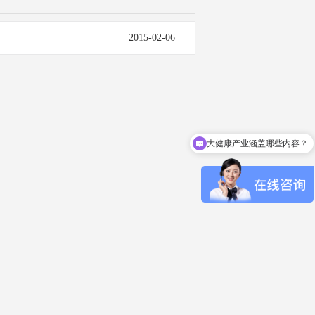
2015-02-06
大健康产业涵盖哪些内容？