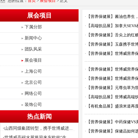
您的位置：
首页
>
展会项目
> 正文
展会项目
·【
营养保健展
】
酱油也养生
·【
高端饮品展
】
加拿大SEV
下属分部
·【
营养保健展
】
舌尖上的红
新闻中心
·【
营养保健展
】
玉森携手世
团队风采
·【
营养保健展
】
世博威营养
展会项目
·【
营养保健展
】
世博威营养保
上海公司
·【
营养保健展
】
世博威营养
北京公司
·【
营养保健展
】
元尊虫草为
网络公司
·【
高端饮品展
】
世博威高端
装饰公司
·【
有机食品展
】
盛浪米道再
热点新闻
·【
营养保健展
】
中药保健V
·
山西同煤集团转型，携手世博威进...
·【
营养保健展
】
保健品如何
·
世博威高端水展将迎来东欧的“生...