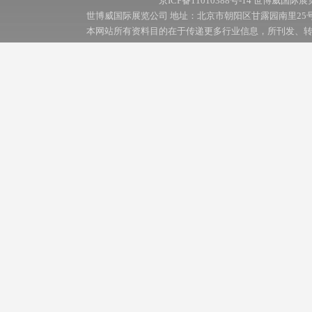
京ICP备11010388号-14
世博威国际展
世博威国际展览公司 地址：北京市朝阳区甘露园南里25号院国际创展中
本网站所有资料目的在于传递更多行业信息，所刊发、