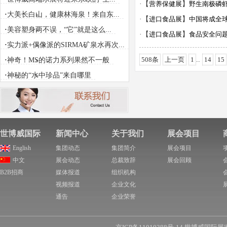
·【
营养保健展
】
野生南极磷
·
大美长白山，健康林海泉！来自东...
·【
进口食品展
】
中国将成全
·
美容塑身两不误，“它”就是这么...
·【
进口食品展
】
食品安全问题
·
实力派+偶像派的SIRMA矿泉水再次...
508条
上一页
1
..
14
15
·
神奇！MS的诺力系列果然不一般
·
神秘的“水中珍品”来自哪里
世博威国际
新闻中心
关于我们
展会项目
English
集团动态
集团简介
展会项目
中文
展会动态
总裁致辞
展会回顾
B2B招商
媒体报道
组织机构
视频报道
企业文化
通告
企业荣誉