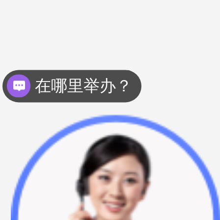
在哪里举办？