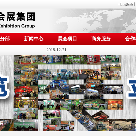
+
English
分部
新闻中心
展会项目
商务服务
合作
2018-12-21
海展大咖云集，阵容强大！
2016-08-18
、千家企业等你来
2017-04-15
威·健博会-北京展成果显著
2019-04-25