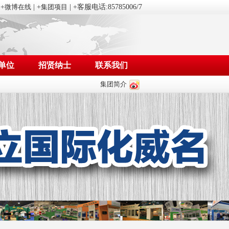
|
+
微博在线
| +
集团项目
|
+客服电话:85785006/7
单位
招贤纳士
联系我们
集团简介