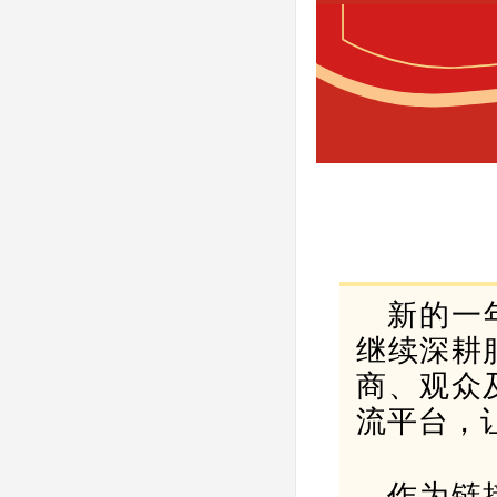
新的一
继续深耕
商、观众
流平台，
作为链接