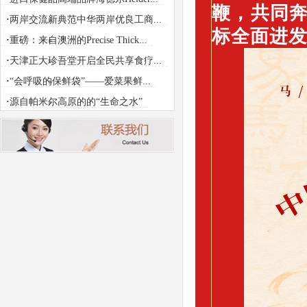
鞭，共同奔
·
两岸交流新典范中华两岸优良工商...
标全面进
·
重磅：来自澳洲的Precise Thick...
·
天津正大珍吾堂开启全民共享食疗...
·
“会呼吸的保鲜袋”——爱菜果鲜...
·
源自帕米尔高原的的“生命之水”