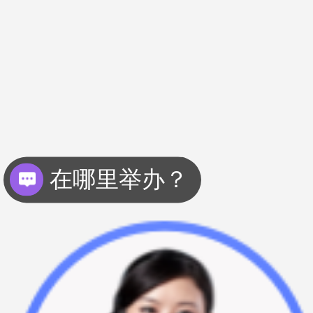
在哪里举办？