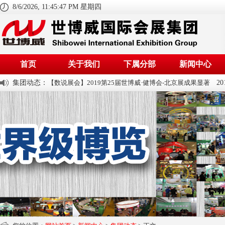
8/6/2026, 11:45:47 PM 星期四
首页
关于我们
下属分部
新闻中心
集团动态：
公司组织进行消防安全知识培训
20
【开幕盛况】第20届世博威上海展大咖云集，阵容强大！
20
世博威健博会13周年 十大展团、千家企业等你来
20
【数说展会】2019第25届世博威·健博会-北京展成果显著
20