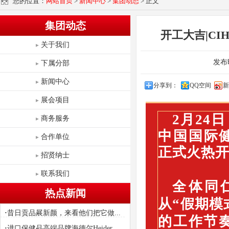
您的位置：
网站首页
>
新闻中心
>
集团动态
> 正文
集团动态
开工大吉|CI
关于我们
发布时间
下属分部
新闻中心
分享到：
QQ空间
新
展会项目
2月24
商务服务
中国国际健
合作单位
正式火热
招贤纳士
联系我们
全体同
热点新闻
从“假期模
·
昔日贡品展新颜，来看他们把它做...
的工作节
·
进口保健品高端品牌海德尔Heider...