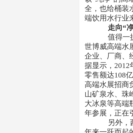
全，也给桶装
端饮用水行业
走向“净土
值得一提
世博威高端水
企业、厂商、
据显示，201
零售额达108
高端水展招商
山矿泉水、珠
大冰泉等高端
年参展，正在
另外，西藏
年来一跃而起