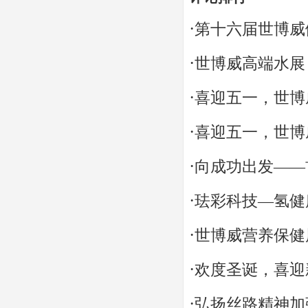
·
第十六届世博威
·
世博威高端水展
·
喜迎五一，世博
·
喜迎五一，世博
·
向成功出发——
·
珐彩科技—氢健
·
世博威营养保健
·
欢度圣诞，喜迎
·
弘扬丝路精神加