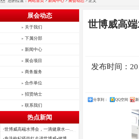
您的位置：
网站首页
>
新闻中心
>
展会动态
> 正文
展会动态
世博威高端
关于我们
下属分部
新闻中心
展会项目
发布时间：2014-0
商务服务
合作单位
招贤纳士
分享到：
QQ空间
新
联系我们
热点新闻
·
世博威高端水博会，一滴健康水—...
·
免洗枸杞塔尚红走进世博威•健博...