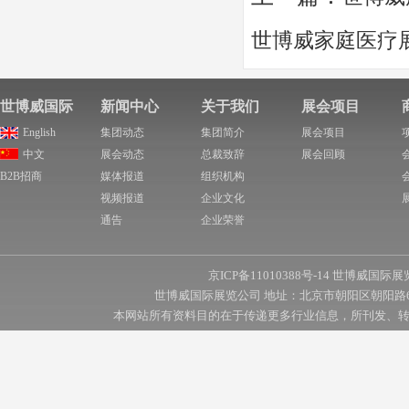
世博威家庭医疗
世博威国际
新闻中心
关于我们
展会项目
English
集团动态
集团简介
展会项目
中文
展会动态
总裁致辞
展会回顾
B2B招商
媒体报道
组织机构
视频报道
企业文化
通告
企业荣誉
京ICP备11010388号-14
世博威国际展
世博威国际展览公司 地址：北京市朝阳区朝阳路69号财满街1-
本网站所有资料目的在于传递更多行业信息，所刊发、