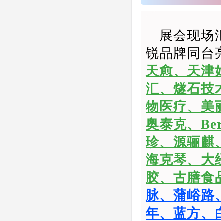
展会现场
锐品牌同台
天愈、天津
汇、燧石技
物医疗、美
奥泰克、
B
珍、源骊麒
海克琴、大
胶、古膳食
脉、蒲峪路
年、蓝方、