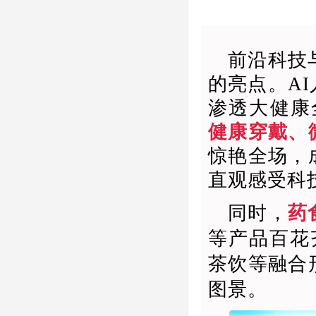
前沿科技
的亮点。
A
渗透
大
健康
健康穿戴、
惊艳
全场
，
直观感受科
同时，
药
等产品百花
茶饮等融合
图景。