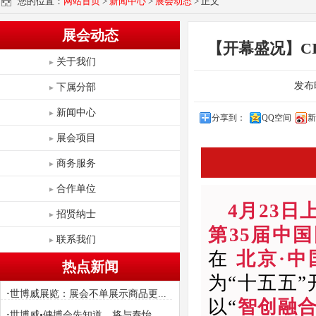
您的位置：
网站首页
>
新闻中心
>
展会动态
> 正文
展会动态
【开幕盛况】C
关于我们
发布时间
下属分部
新闻中心
分享到：
QQ空间
新
展会项目
商务服务
合作单位
4月23日
招贤纳士
第35届中
联系我们
在
北京·
热点新闻
为“十五五
·
世博威展览：展会不单展示商品更...
以“
智创融
·
世博威•健博会先知道，将与泰怡...