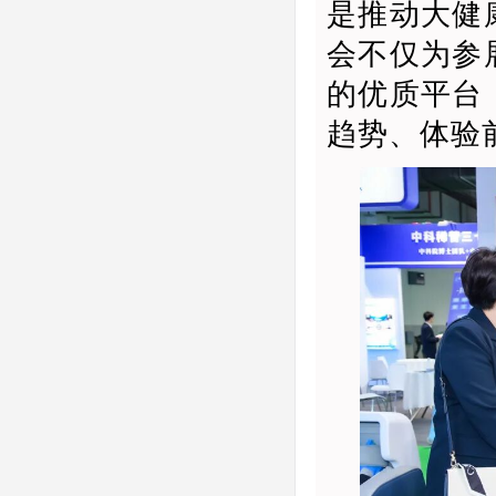
是推动大健
会不仅为参
的优质平台
趋势、体验