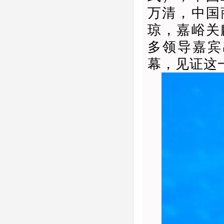
万清，中国
琼，嘉峪关
多领导嘉宾
幕，见证这