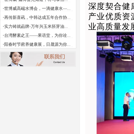
深度契合健
·
世博威高端水博会，一滴健康水—...
产业优质资
·
再传新喜讯，中韩达成五年合作协...
业高质量发
·
实力铸就品牌-万年兴玉米胚芽油...
·
台湾酵素之王——果语堂，为你诠...
·
阳春时节营养健康展，日晟源为你...