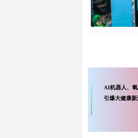
AI机器人、
引爆大健康新