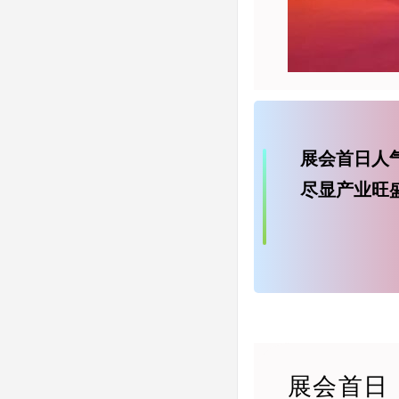
展会首日人
尽显产业旺
展会
首日