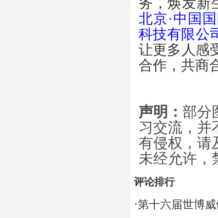
务，焕发新
北京·中国
科技有限公
让更多人感
合作，共商
声明：
部分
习交流，并
有侵权，请
未经允许，
评论排行
·
第十六届世博威