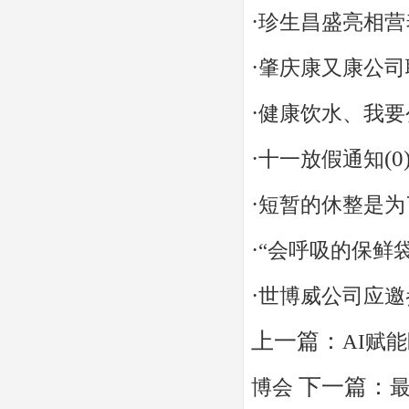
·
珍生昌盛亮相营
·
肇庆康又康公司
·
健康饮水、我要
·
(0
十一放假通知
·
短暂的休整是为
·
“会呼吸的保鲜
·
世博威公司应邀
上一篇：
AI赋
下一篇：
博会