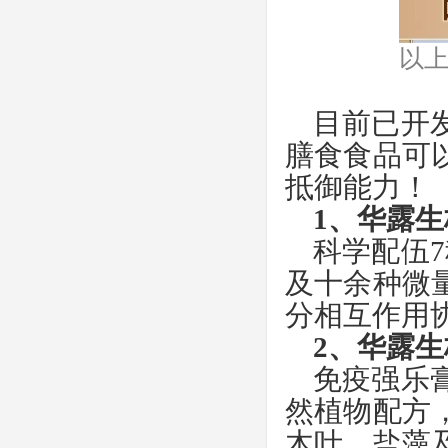
以
目前已开
膳食食品可
抵御能力！
1、华露
科学配伍
及十余种微
分相互作用
2、华露
免疫强乐
然植物配方
木叶、盐藻