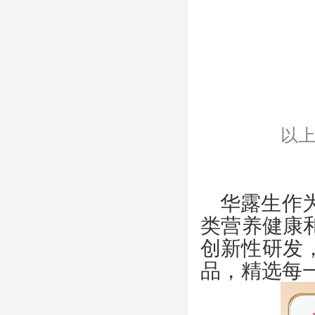
以
华露生作
类营养健康
创新性研发
品，精选每