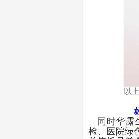
以
同时华露
检、医院绿