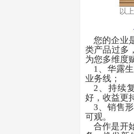
以
您的企业
类产品过多
为您多维度
1、华露
业务线；
2、持续
好，收益更
3、销售
可观。
合作是开