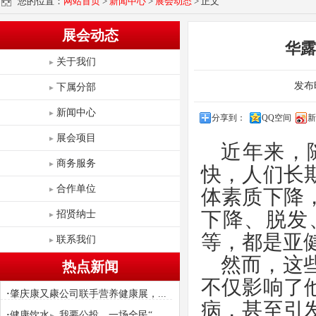
您的位置：
网站首页
>
新闻中心
>
展会动态
> 正文
展会动态
华露
关于我们
发布时间
下属分部
新闻中心
分享到：
QQ空间
新
展会项目
近年来，
商务服务
快，人们长
合作单位
体素质下降
下降、脱发
招贤纳士
等，都是亚
联系我们
然而，这
热点新闻
不仅影响了
·
肇庆康又康公司联手营养健康展，...
病，甚至引
·
健康饮水、我要公投，一场全民“...