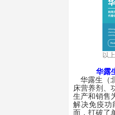
以
华露
华露生（
床营养剂、
生产和销售
解决免疫功
面，打破了