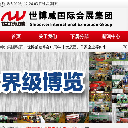
8/7/2026, 12:24:04 PM 星期五
首页
关于我们
下属分部
新闻中心
集团动态：
世博威健博会13周年 十大展团、千家企业等你来
20
【数说展会】2019第25届世博威·健博会-北京展成果显著
20
公司组织进行消防安全知识培训
20
【开幕盛况】第20届世博威上海展大咖云集，阵容强大！
20