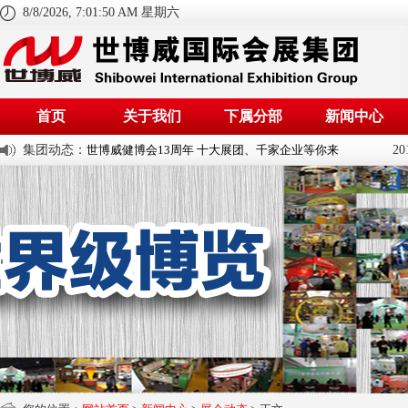
8/8/2026, 7:01:51 AM 星期六
首页
关于我们
下属分部
新闻中心
集团动态：
世博威健博会13周年 十大展团、千家企业等你来
20
【数说展会】2019第25届世博威·健博会-北京展成果显著
20
公司组织进行消防安全知识培训
20
【开幕盛况】第20届世博威上海展大咖云集，阵容强大！
20