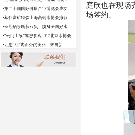
庭欣也在现场
·
第二十届国际健康产业博览会成功...
场签约。
·
萃仕富矿特饮上海高端水博会掠影
·
圣熙硒泉斩获双奖，跻身全国好水...
·
“云门山泉”邀您参观2017北京水博会
·
让您“油”内而外的美丽—来自新...