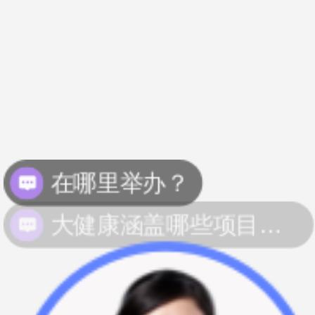
大健康涵盖哪些项目呢？