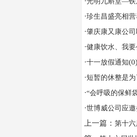
·
光明九斛堂—铁
·
珍生昌盛亮相营
·
肇庆康又康公司
·
健康饮水、我要
·
(0
十一放假通知
·
短暂的休整是为
·
“会呼吸的保鲜
·
世博威公司应邀
上一篇：
第十六