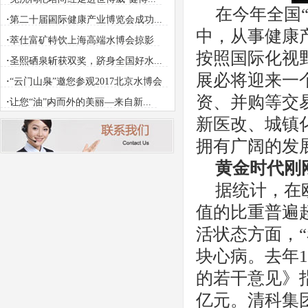
在今年全国
·
第二十届国际健康产业博览会成功...
中，从事健康
·
萃仕富矿特饮上海高端水博会掠影
按照国际化视
·
圣熙硒泉斩获双奖，跻身全国好水...
展必将迎来一
·
“云门山泉”邀您参观2017北京水博会
资、并购等交
·
让您“油”内而外的美丽—来自新...
新医改、城镇
拥有广阔的发
黄金时代刚
据统计，在
值的比重普遍超
活状态方面，
块心病。去年
的若干意见》指
亿元。清科集