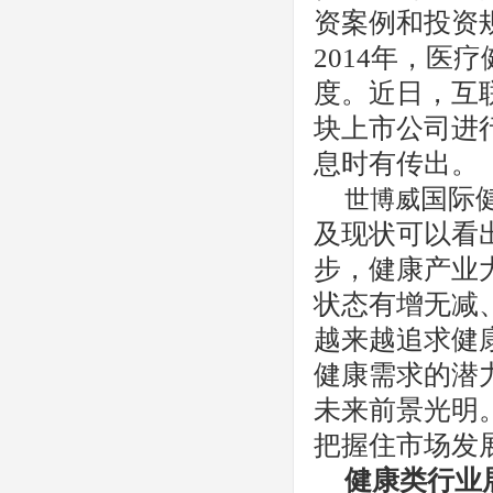
资案例和投资
2014年，医
度。近日，互联
块上市公司进
息时有传出。
国际
世博威
及现状可以看
步，健康产业
状态有增无减
越来越追求健
健康需求的潜
未来前景光明
把握住市场发
健康类行业