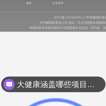
通告
企业荣誉
京ICP备11010388号-14
世博威国际展
世博威国际展览公司 地址：北京市朝阳区朝阳路69号财满街1-
本网站所有资料目的在于传递更多行业信息，所刊发、
大健康涵盖哪些项目呢？