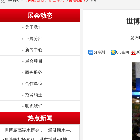
您的位置：
网站首页
>
新闻中心
>
展会动态
> 正文
展会动态
世博
关于我们
发布时间
下属分部
新闻中心
分享到：
QQ空间
新
展会项目
商务服务
合作单位
招贤纳士
联系我们
热点新闻
·
世博威高端水博会，一滴健康水—...
·
免洗枸杞塔尚红走进世博威•健博...