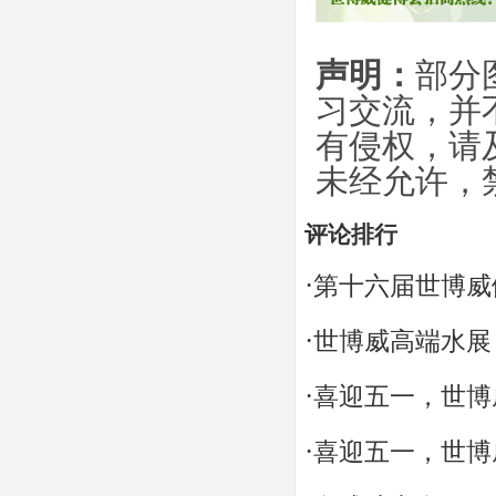
声明：
部分
习交流，并
有侵权，请
未经允许，
评论排行
·
第十六届世博威
·
世博威高端水展
·
喜迎五一，世博
·
喜迎五一，世博