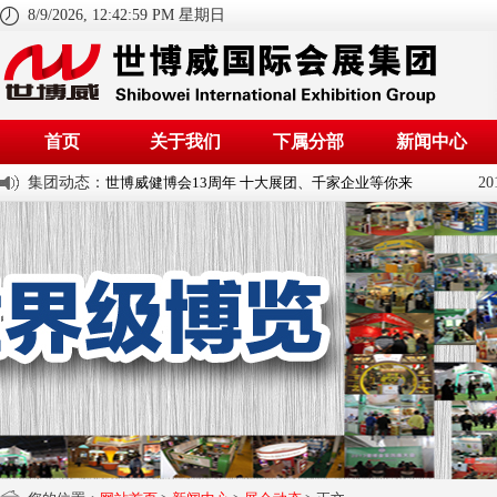
8/9/2026, 12:43:00 PM 星期日
首页
关于我们
下属分部
新闻中心
集团动态：
世博威健博会13周年 十大展团、千家企业等你来
20
【数说展会】2019第25届世博威·健博会-北京展成果显著
20
公司组织进行消防安全知识培训
20
【开幕盛况】第20届世博威上海展大咖云集，阵容强大！
20