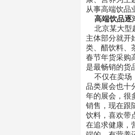
从事高端饮品
高端饮品逐
北京某大型
主体部分就开
类、醋饮料、
春节年货采购
是最畅销的货
不仅在卖场
品类展会也十
年的展会，很
销售，现在跟
饮料，喜欢带
在追求健康，
端的，有营养