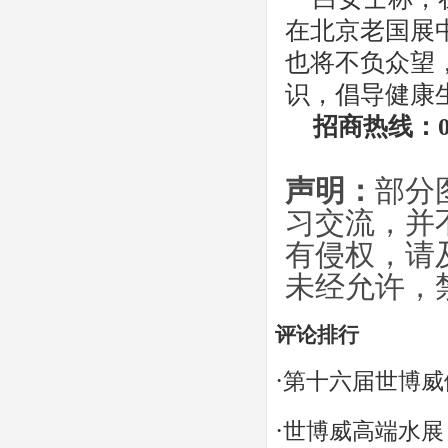
在北京老国展
也将不负众望
识，倡导健康
招商热线：010
声明：
部分
习交流，并
有侵权，请
未经允许，
评论排行
·
第十六届世博威
·
世博威高端水展