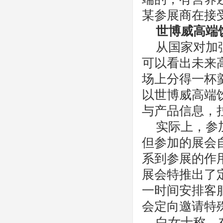
某参展商在接
世博威高端
从国家对加
可以看出未来
场上分得一杯
以世博威高端
与产品信息，
实际上，参
但参加的展会
系到参展的作
展会特推出了
一时间安排客
会定向邀请特
白女士称，