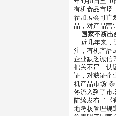
年4月8日至
有机食品市场
参加展会可直
品，对产品营
国家不断出
近几年来，
注，有机产品
企业缺乏诚信
把关不严，认
证，对获证企
机产品市场“杂
签流入到了市
陆续发布了《
地考核管理规