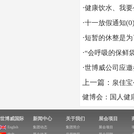
·
健康饮水、我要
·
(0
十一放假通知
·
短暂的休整是为
·
“会呼吸的保鲜
·
世博威公司应邀
上一篇：
泉佳宝
健博会：国人健
世博威国际
新闻中心
关于我们
展会项目
English
集团动态
集团简介
展会项目