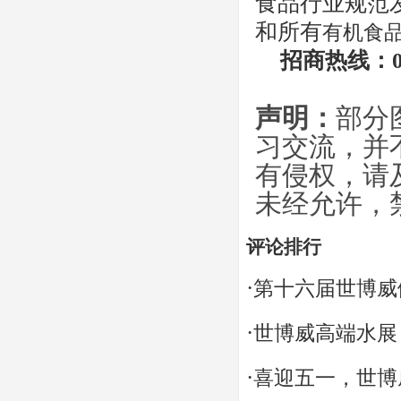
食品行业规范
和所有
有机食
招商热线：010
声明：
部分
习交流，并
有侵权，请
未经允许，
评论排行
·
第十六届世博威
·
世博威高端水展
·
喜迎五一，世博