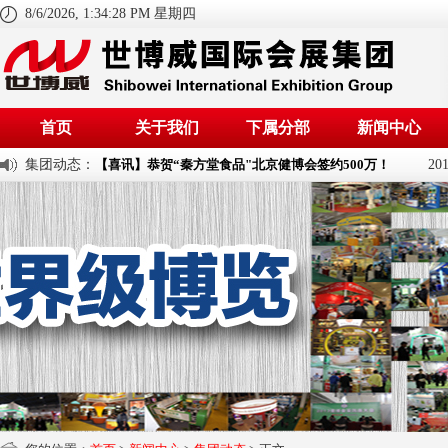
8/6/2026, 1:34:28 PM 星期四
首页
关于我们
下属分部
新闻中心
集团动态：
【喜讯】恭贺“秦方堂食品"北京健博会签约500万！
201
政府、名企纷纷莅临世博威·健博会考察洽谈
201
【数说展会】2019第25届世博威·健博会-北京展成果显著
201
公司组织进行消防安全知识培训
201