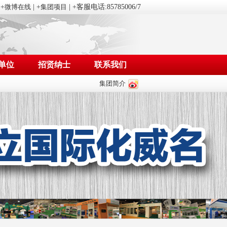
|
+
微博在线
| +
集团项目
|
+客服电话:85785006/7
单位
招贤纳士
联系我们
集团简介