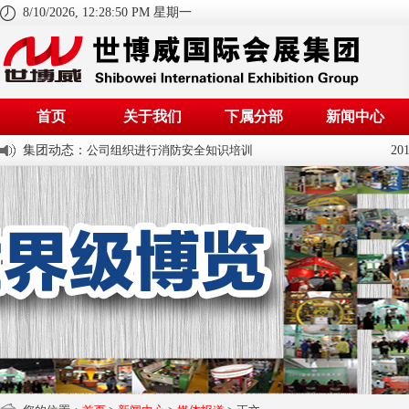
8/10/2026, 12:28:50 PM 星期一
首页
关于我们
下属分部
新闻中心
集团动态：
公司组织进行消防安全知识培训
201
【喜讯】恭贺“秦方堂食品"北京健博会签约500万！
201
政府、名企纷纷莅临世博威·健博会考察洽谈
201
【数说展会】2019第25届世博威·健博会-北京展成果显著
201